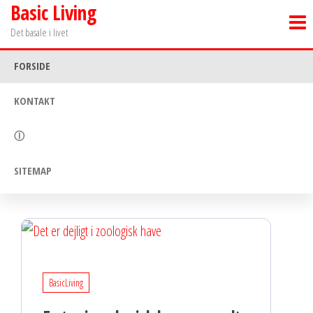
Basic Living
Skip
to
Det basale i livet
the
FORSIDE
content
KONTAKT
Ⓘ
SITEMAP
BasicLiving