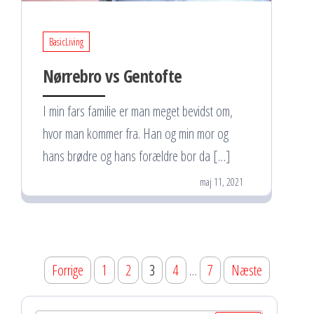
BasicLiving
Nørrebro vs Gentofte
I min fars familie er man meget bevidst om,
hvor man kommer fra. Han og min mor og
hans brødre og hans forældre bor da […]
maj 11, 2021
Indlægsinddeling
Forrige
1
2
3
4
…
7
Næste