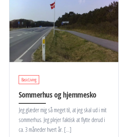
BasicLiving
Sommerhus og hjemmesko
Jeg glæder mig så meget til, at jeg skal ud i mit
sommerhus. Jeg plejer faktisk at flytte derud i
ca. 3 måneder hvert år. […]