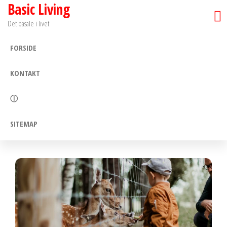
Basic Living
Skip
to
Det basale i livet
the
FORSIDE
content
KONTAKT
Ⓘ
SITEMAP