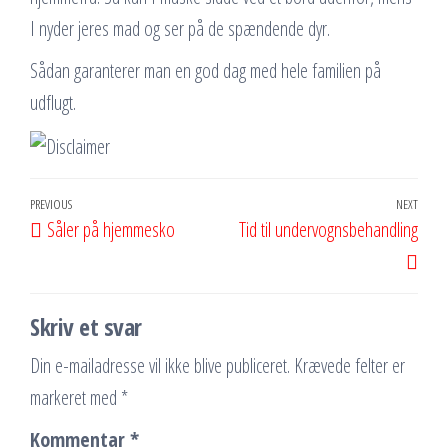
I nyder jeres mad og ser på de spændende dyr.
Sådan garanterer man en god dag med hele familien på
udflugt.
Indlægsnavigation
Previous
PREVIOUS
NEXT
Next
Såler på hjemmesko
Tid til undervognsbehandling
Post
Post
Skriv et svar
Din e-mailadresse vil ikke blive publiceret.
Krævede felter er
markeret med
*
Kommentar
*