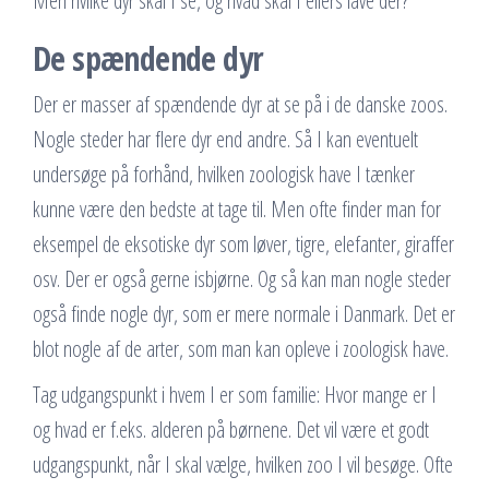
Men hvilke dyr skal I se, og hvad skal I ellers lave der?
De spændende dyr
Der er masser af spændende dyr at se på i de danske zoos.
Nogle steder har flere dyr end andre. Så I kan eventuelt
undersøge på forhånd, hvilken zoologisk have I tænker
kunne være den bedste at tage til. Men ofte finder man for
eksempel de eksotiske dyr som løver, tigre, elefanter, giraffer
osv. Der er også gerne isbjørne. Og så kan man nogle steder
også finde nogle dyr, som er mere normale i Danmark. Det er
blot nogle af de arter, som man kan opleve i zoologisk have.
Tag udgangspunkt i hvem I er som familie: Hvor mange er I
og hvad er f.eks. alderen på børnene. Det vil være et godt
udgangspunkt, når I skal vælge, hvilken zoo I vil besøge. Ofte