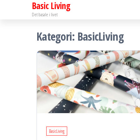
Basic Living
Skip
to
Det basale i livet
the
Kategori:
BasicLiving
content
BasicLiving