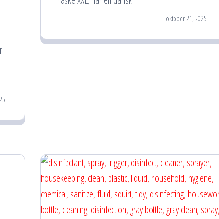
måske XXL, har en dansk […]
oktober 21, 2025
r
25