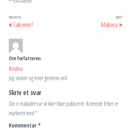
Indlægsnavigation
Previous
PREVIOUS
NEXT
Next
Callcenter?
Mallorca
Post
Post
Om forfatteren
Kristina
Jeg skriver og lever gennem ord
Skriv et svar
Din e-mailadresse vil ikke blive publiceret.
Krævede felter er
markeret med
*
Kommentar
*