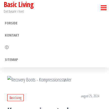
Basic Living
Skip
to
Det basale i livet
the
FORSIDE
content
KONTAKT
Ⓘ
SITEMAP
august 25, 2024
BasicLiving