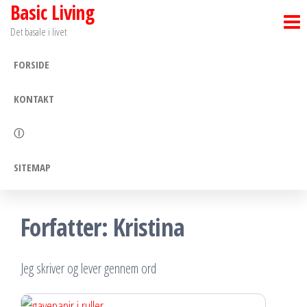
Basic Living
Skip
to
Det basale i livet
the
FORSIDE
content
KONTAKT
Ⓘ
SITEMAP
Forfatter:
Kristina
Jeg skriver og lever gennem ord