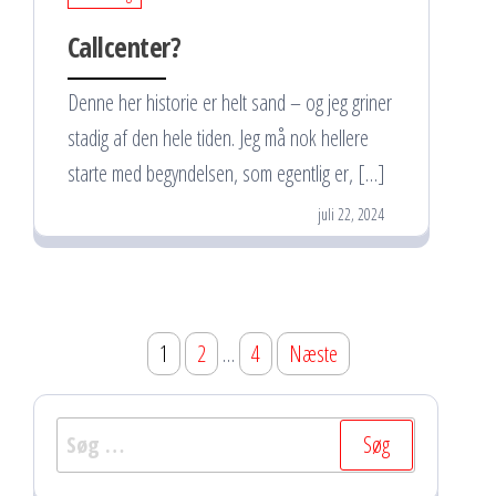
Callcenter?
Denne her historie er helt sand – og jeg griner
stadig af den hele tiden. Jeg må nok hellere
starte med begyndelsen, som egentlig er, […]
juli 22, 2024
Indlægsinddeling
1
2
…
4
Næste
Søg
efter: