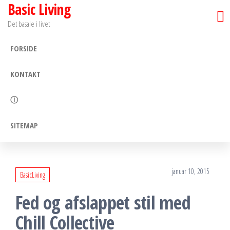
Basic Living
Skip
to
Det basale i livet
the
FORSIDE
content
KONTAKT
Ⓘ
SITEMAP
januar 10, 2015
BasicLiving
Fed og afslappet stil med
Chill Collective