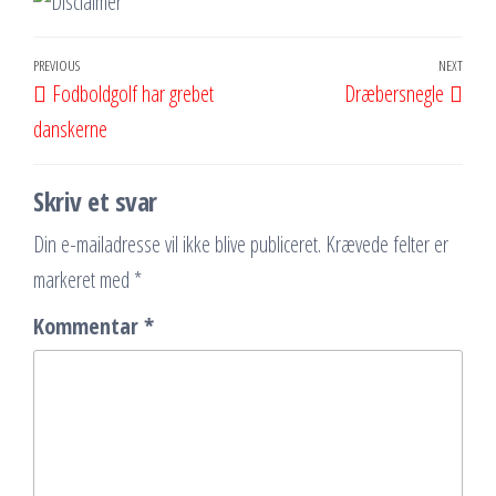
Indlægsnavigation
Previous
PREVIOUS
NEXT
Next
Fodboldgolf har grebet
Dræbersnegle
Post
Post
danskerne
Skriv et svar
Din e-mailadresse vil ikke blive publiceret.
Krævede felter er
markeret med
*
Kommentar
*