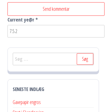
Current ye@r
*
Søg
efter:
SENESTE INDLÆG
Gavepapir engros